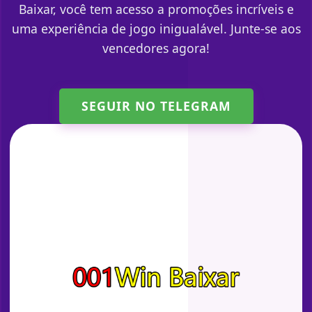
Baixar, você tem acesso a promoções incríveis e
uma experiência de jogo inigualável. Junte-se aos
vencedores agora!
SEGUIR NO TELEGRAM