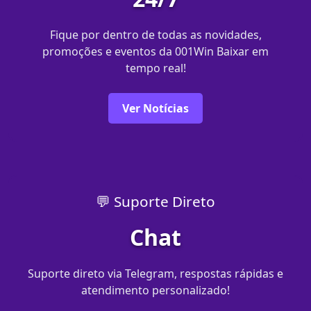
Fique por dentro de todas as novidades,
promoções e eventos da 001Win Baixar em
tempo real!
Ver Notícias
💬 Suporte Direto
Chat
Suporte direto via Telegram, respostas rápidas e
atendimento personalizado!