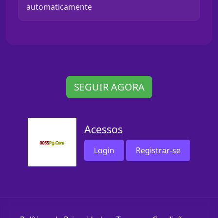
automaticamente
SEGUIR AGORA
Acessos
Login
Registrar-se