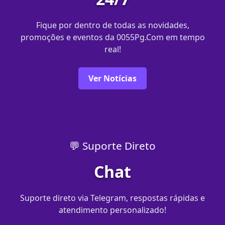
Fique por dentro de todas as novidades,
promoções e eventos da 0055Pg.Com em tempo
real!
Ver Notícias
💬 Suporte Direto
Chat
Suporte direto via Telegram, respostas rápidas e
atendimento personalizado!