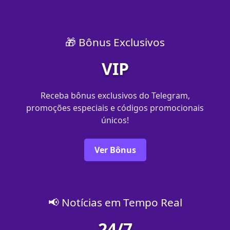
🎁 Bônus Exclusivos
VIP
Receba bônus exclusivos do Telegram,
promoções especiais e códigos promocionais
únicos!
Ver Bônus
📢 Notícias em Tempo Real
24/7