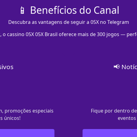
📱 Benefícios do Canal
Descubra as vantagens de seguir a 05X no Telegram
, o cassino 05X 05X Brasil oferece mais de 300 jogos — perf
sivos
📢 Notí
m, promoções especiais
Fique por dentro d
s únicos!
eventos