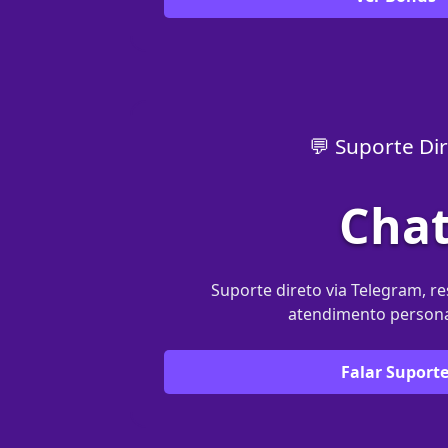
💬 Suporte Di
Cha
Suporte direto via Telegram, r
atendimento persona
Falar Suport