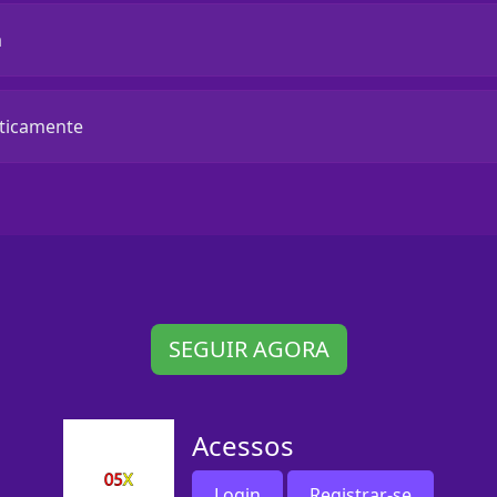
a
aticamente
SEGUIR AGORA
Acessos
Login
Registrar-se