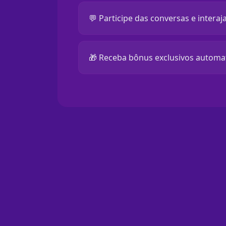
💬 Participe das conversas e interaj
🎁 Receba bônus exclusivos autom