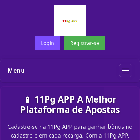
Login
Registrar-se
Menu
📱 11Pg APP A Melhor
Plataforma de Apostas
Cadastre-se na 11Pg APP para ganhar bônus no
cadastro e em cada recarga. Com a 11Pg APP,