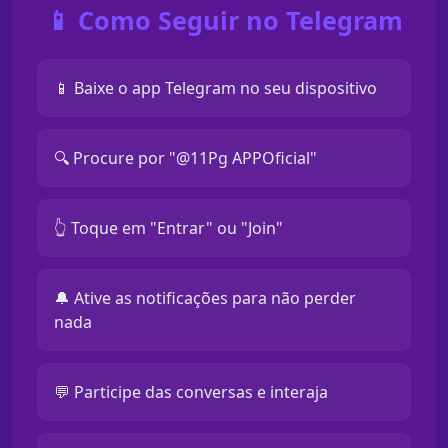
📱 Como Seguir no Telegram
📱 Baixe o app Telegram no seu dispositivo
🔍 Procure por "@11Pg APPOficial"
👆 Toque em "Entrar" ou "Join"
🔔 Ative as notificações para não perder
nada
💬 Participe das conversas e interaja