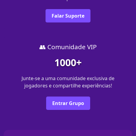
Falar Suporte
👥 Comunidade VIP
1000+
Junte-se a uma comunidade exclusiva de
jogadores e compartilhe experiências!
Entrar Grupo