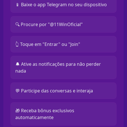
📱 Baixe o app Telegram no seu dispositivo
🔍 Procure por "@11WinOficial"
👆 Toque em "Entrar" ou "Join"
🔔 Ative as notificações para não perder
nada
💬 Participe das conversas e interaja
🎁 Receba bônus exclusivos
automaticamente