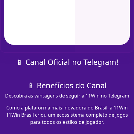
📱 Canal Oficial no Telegram!
📱 Benefícios do Canal
Descubra as vantagens de seguir a 11Win no Telegram
Como a plataforma mais inovadora do Brasil, a 11Win
11Win Brasil criou um ecossistema completo de jogos
para todos os estilos de jogador.