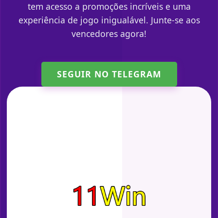
tem acesso a promoções incríveis e uma
experiência de jogo inigualável. Junte-se aos
vencedores agora!
SEGUIR NO TELEGRAM