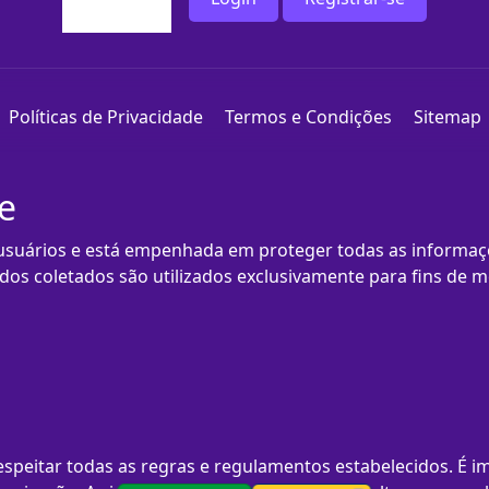
Políticas de Privacidade
Termos e Condições
Sitemap
de
 usuários e está empenhada em proteger todas as informaç
os coletados são utilizados exclusivamente para fins de m
peitar todas as regras e regulamentos estabelecidos. É im