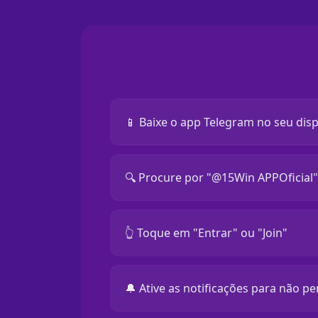
📱 Baixe o app Telegram no seu disp
🔍 Procure por "@15Win APPOficial"
👆 Toque em "Entrar" ou "Join"
🔔 Ative as notificações para não p