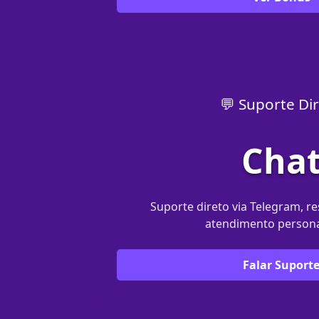
💬 Suporte Di
Cha
Suporte direto via Telegram, r
atendimento persona
Falar Suport