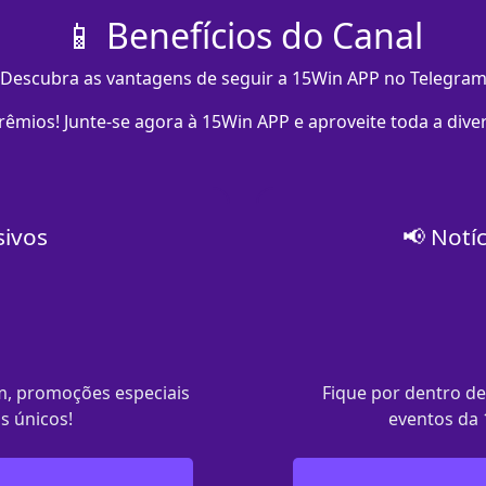
📱 Benefícios do Canal
Descubra as vantagens de seguir a 15Win APP no Telegra
êmios! Junte-se agora à 15Win APP e aproveite toda a dive
sivos
📢 Notí
m, promoções especiais
Fique por dentro d
s únicos!
eventos da 