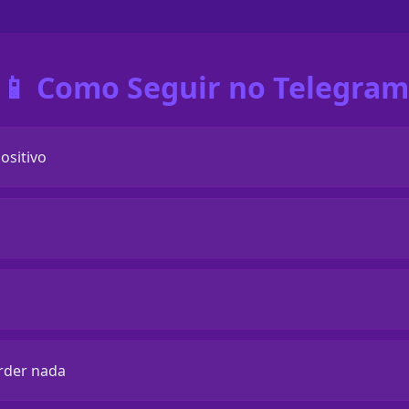
📱 Como Seguir no Telegram
ositivo
erder nada