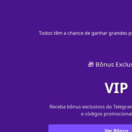
Todos têm a chance de ganhar grandes pr
🎁 Bônus Exclu
VIP
Receba bônus exclusivos do Telegra
e códigos promocionai
Ver Bônus