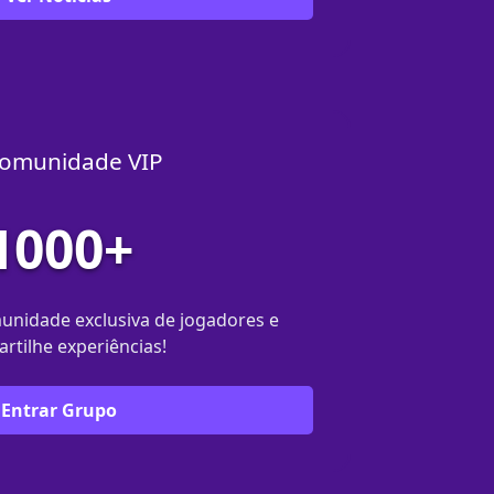
Comunidade VIP
1000+
unidade exclusiva de jogadores e
rtilhe experiências!
Entrar Grupo