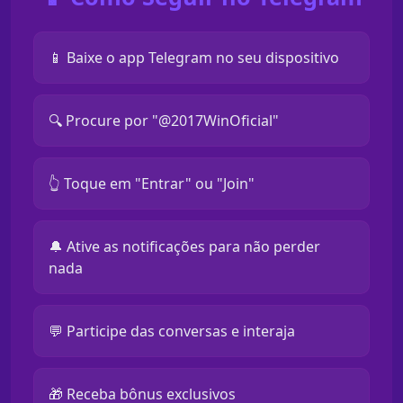
📱 Baixe o app Telegram no seu dispositivo
🔍 Procure por "@2017WinOficial"
👆 Toque em "Entrar" ou "Join"
🔔 Ative as notificações para não perder
nada
💬 Participe das conversas e interaja
🎁 Receba bônus exclusivos