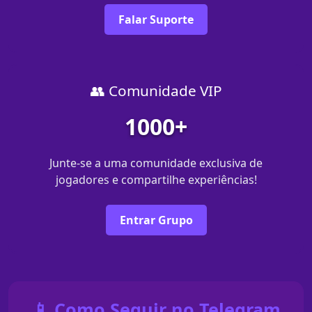
Falar Suporte
👥 Comunidade VIP
1000+
Junte-se a uma comunidade exclusiva de
jogadores e compartilhe experiências!
Entrar Grupo
📱 Como Seguir no Telegram