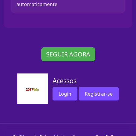
automaticamente
SEGUIR AGORA
Acessos
Login
Registrar-se