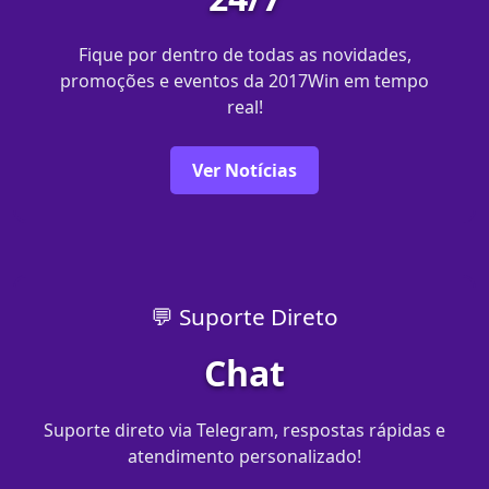
Fique por dentro de todas as novidades,
promoções e eventos da 2017Win em tempo
real!
Ver Notícias
💬 Suporte Direto
Chat
Suporte direto via Telegram, respostas rápidas e
atendimento personalizado!