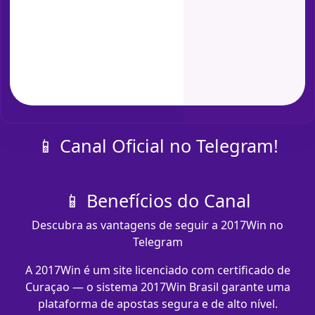
📱 Canal Oficial no Telegram!
📱 Benefícios do Canal
Descubra as vantagens de seguir a 2017Win no
Telegram
A 2017Win é um site licenciado com certificado de
Curaçao — o sistema 2017Win Brasil garante uma
plataforma de apostas segura e de alto nível.