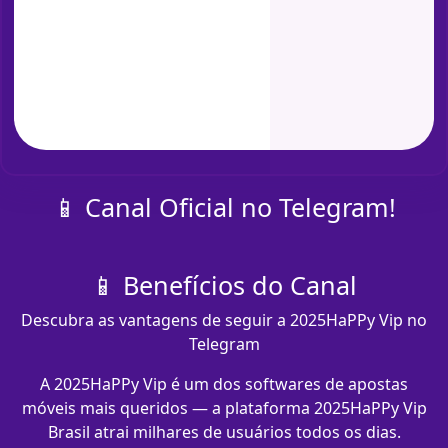
📱 Canal Oficial no Telegram!
📱 Benefícios do Canal
Descubra as vantagens de seguir a 2025HaPPy Vip no
Telegram
A 2025HaPPy Vip é um dos softwares de apostas
móveis mais queridos — a plataforma 2025HaPPy Vip
Brasil atrai milhares de usuários todos os dias.