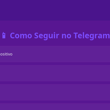
📱 Como Seguir no Telegram
ositivo