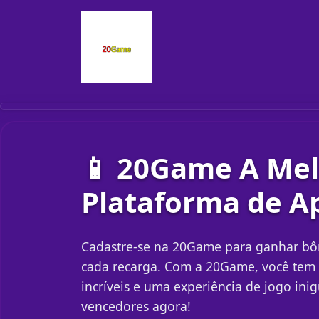
📱 20Game A Me
Plataforma de A
Cadastre-se na 20Game para ganhar bô
cada recarga. Com a 20Game, você tem
incríveis e uma experiência de jogo inig
vencedores agora!