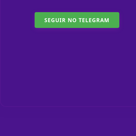
SEGUIR NO TELEGRAM