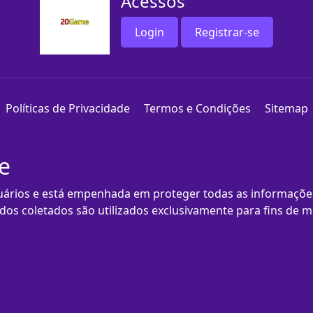
Acessos
Login
Registrar-se
Políticas de Privacidade
Termos e Condições
Sitemap
de
suários e está empenhada em proteger todas as informaçõe
os coletados são utilizados exclusivamente para fins de m