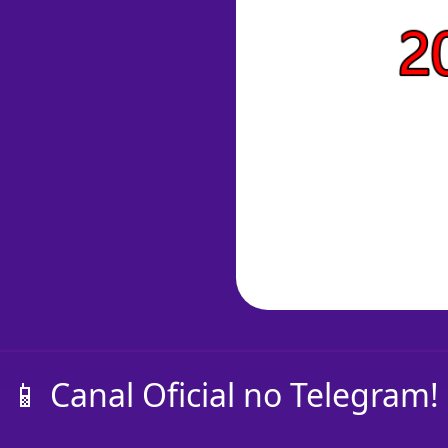
📱 Canal Oficial no Telegram!