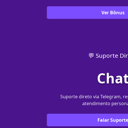
Ver Bônus
💬 Suporte Di
Cha
Suporte direto via Telegram, r
atendimento persona
Falar Suport