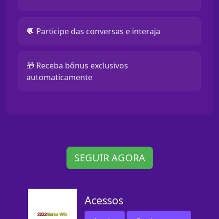
💬 Participe das conversas e interaja
🎁 Receba bônus exclusivos
automaticamente
SEGUIR AGORA
Acessos