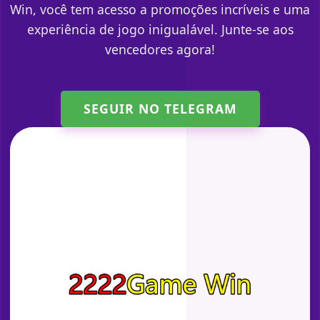
Win, você tem acesso a promoções incríveis e uma
experiência de jogo inigualável. Junte-se aos
vencedores agora!
SEGUIR NO TELEGRAM