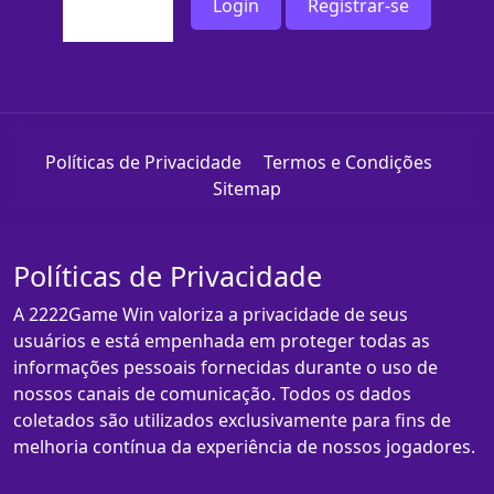
Login
Registrar-se
Políticas de Privacidade
Termos e Condições
Sitemap
Políticas de Privacidade
A 2222Game Win valoriza a privacidade de seus
usuários e está empenhada em proteger todas as
informações pessoais fornecidas durante o uso de
nossos canais de comunicação. Todos os dados
coletados são utilizados exclusivamente para fins de
melhoria contínua da experiência de nossos jogadores.