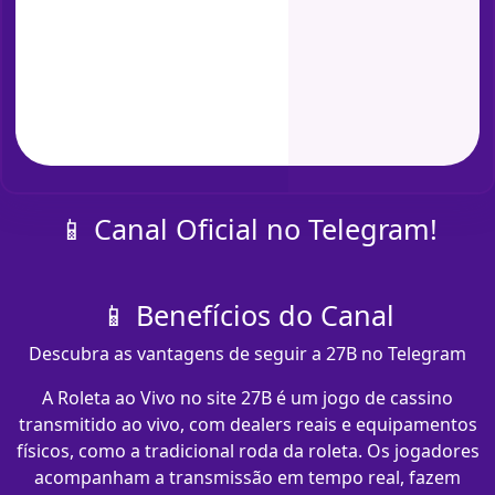
📱 Canal Oficial no Telegram!
📱 Benefícios do Canal
Descubra as vantagens de seguir a 27B no Telegram
A Roleta ao Vivo no site 27B é um jogo de cassino
transmitido ao vivo, com dealers reais e equipamentos
físicos, como a tradicional roda da roleta. Os jogadores
acompanham a transmissão em tempo real, fazem