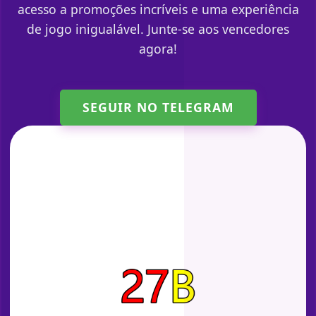
acesso a promoções incríveis e uma experiência
de jogo inigualável. Junte-se aos vencedores
agora!
SEGUIR NO TELEGRAM