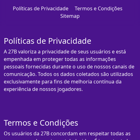
Políticas de Privacidade
Termos e Condições
Sitemap
Políticas de Privacidade
A 27B valoriza a privacidade de seus usuários e está
empenhada em proteger todas as informações
pessoais fornecidas durante o uso de nossos canais de
comunicação. Todos os dados coletados são utilizados
exclusivamente para fins de melhoria contínua da
experiência de nossos jogadores.
Termos e Condições
Os usuários da 27B concordam em respeitar todas as