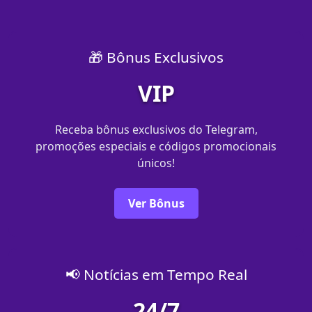
🎁 Bônus Exclusivos
VIP
Receba bônus exclusivos do Telegram,
promoções especiais e códigos promocionais
únicos!
Ver Bônus
📢 Notícias em Tempo Real
24/7