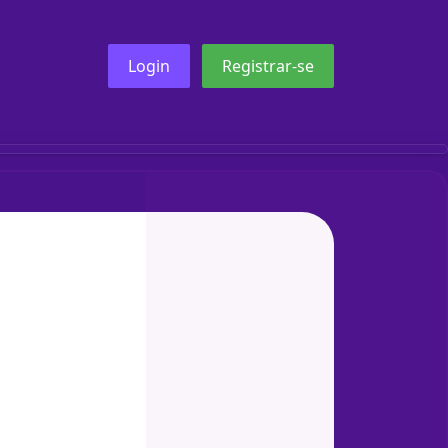
Login
Registrar-se