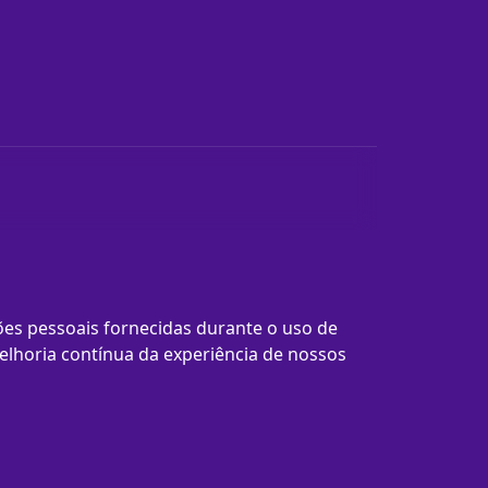
es pessoais fornecidas durante o uso de
elhoria contínua da experiência de nossos