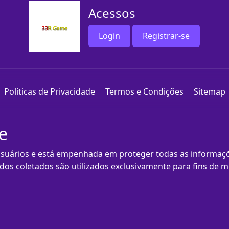
Acessos
Login
Registrar-se
Políticas de Privacidade
Termos e Condições
Sitemap
de
 usuários e está empenhada em proteger todas as informaçõ
os coletados são utilizados exclusivamente para fins de m