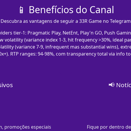
📱 Benefícios do Canal
Descubra as vantagens de seguir a 33R Game no Telegram
viders tier-1: Pragmatic Play, NetEnt, Play'n GO, Push Gamin
volatility (variance index 1-3, hit frequency >30%, ideal pa
latility (variance 7-9, infrequent mas substantial wins), extr
0x+). RTP ranges: 94-98%, com transparency total via info too
sivos
📢 Notí
m, promoções especiais
Fique por dentro d