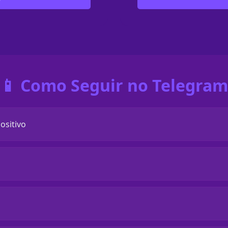
📱 Como Seguir no Telegram
ositivo