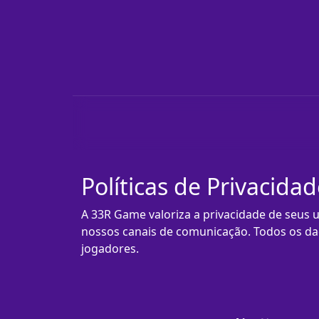
Políticas de Privacida
A 33R Game valoriza a privacidade de seus
nossos canais de comunicação. Todos os dad
jogadores.