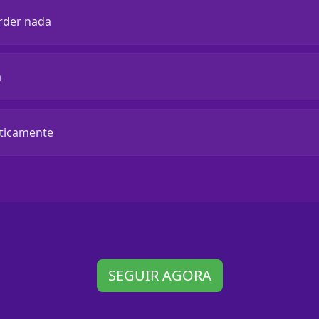
erder nada
a
aticamente
SEGUIR AGORA