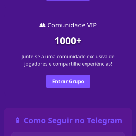
👥 Comunidade VIP
1000+
Junte-se a uma comunidade exclusiva de
jogadores e compartilhe experiências!
Entrar Grupo
📱 Como Seguir no Telegram