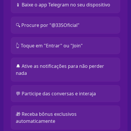
📱 Baixe o app Telegram no seu dispositivo
🔍 Procure por "@33SOficial"
👆 Toque em "Entrar" ou "Join"
🔔 Ative as notificações para não perder
nada
💬 Participe das conversas e interaja
🎁 Receba bônus exclusivos
automaticamente