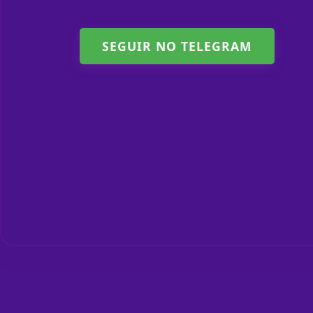
SEGUIR NO TELEGRAM