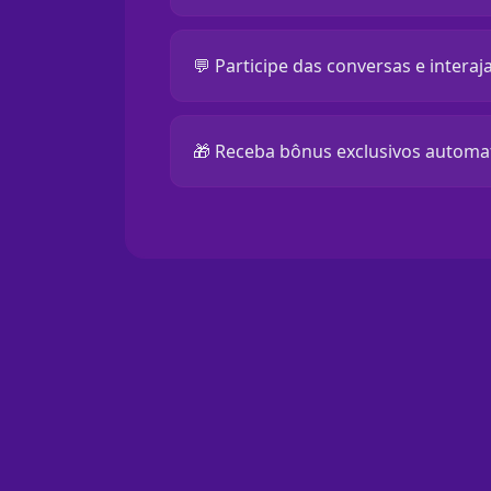
💬 Participe das conversas e interaj
🎁 Receba bônus exclusivos autom