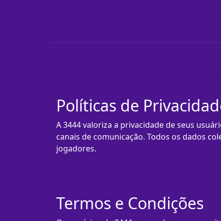
Políticas de Privacida
A 3444 valoriza a privacidade de seus usuá
canais de comunicação. Todos os dados cole
jogadores.
Termos e Condições