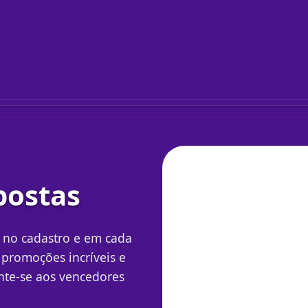
postas
 no cadastro e em cada
 promoções incríveis e
unte-se aos vencedores