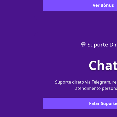
Ver Bônus
💬 Suporte Di
Cha
Suporte direto via Telegram, r
atendimento persona
Falar Suport