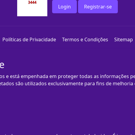
Login
Registrar-se
Políticas de Privacidade
Termos e Condições
Sitemap
de
rios e está empenhada em proteger todas as informações p
tados são utilizados exclusivamente para fins de melhoria