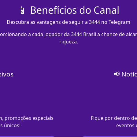
📱 Benefícios do Canal
Descubra as vantagens de seguir a 3444 no Telegram
porcionando a cada jogador da 3444 Brasil a chance de alc
riqueza.
sivos
📢 Notí
m, promoções especiais
Fique por dentro d
s únicos!
eventos 