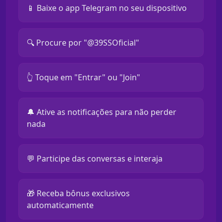
📱 Baixe o app Telegram no seu dispositivo
🔍 Procure por "@39SSOficial"
👆 Toque em "Entrar" ou "Join"
🔔 Ative as notificações para não perder
nada
💬 Participe das conversas e interaja
🎁 Receba bônus exclusivos
automaticamente