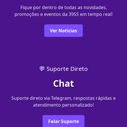
Fique por dentro de todas as novidades,
promoções e eventos da 39SS em tempo real!
Ver Notícias
💬 Suporte Direto
Chat
Suporte direto via Telegram, respostas rápidas e
atendimento personalizado!
Falar Suporte