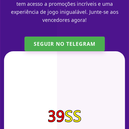
tem acesso a promoções incríveis e uma
experiência de jogo inigualável. Junte-se aos
vencedores agora!
SEGUIR NO TELEGRAM