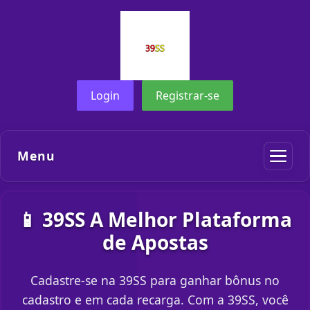
Login
Registrar-se
Menu
📱 39SS A Melhor Plataforma
de Apostas
Cadastre-se na 39SS para ganhar bônus no
cadastro e em cada recarga. Com a 39SS, você