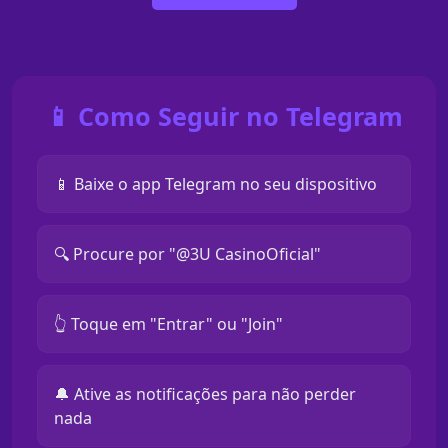
📱 Como Seguir no Telegram
📱 Baixe o app Telegram no seu dispositivo
🔍 Procure por "@3U CasinoOficial"
👆 Toque em "Entrar" ou "Join"
🔔 Ative as notificações para não perder
nada