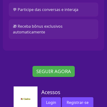
💬 Participe das conversas e interaja
🎁 Receba bônus exclusivos
automaticamente
SEGUIR AGORA
Acessos
Login
Registrar-se