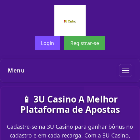
Login
Registrar-se
Menu
📱 3U Casino A Melhor
Plataforma de Apostas
Cadastre-se na 3U Casino para ganhar bônus no
cadastro e em cada recarga. Com a 3U Casino,