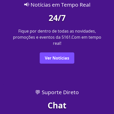
📢 Notícias em Tempo Real
24/7
Fique por dentro de todas as novidades,
promoções e eventos da 5161.Com em tempo
real!
Ver Notícias
💬 Suporte Direto
Chat