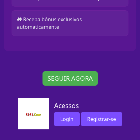
🎁 Receba bônus exclusivos
automaticamente
SEGUIR AGORA
Acessos
Login
Registrar-se