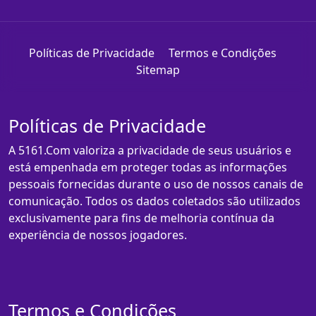
Políticas de Privacidade
Termos e Condições
Sitemap
Políticas de Privacidade
A 5161.Com valoriza a privacidade de seus usuários e
está empenhada em proteger todas as informações
pessoais fornecidas durante o uso de nossos canais de
comunicação. Todos os dados coletados são utilizados
exclusivamente para fins de melhoria contínua da
experiência de nossos jogadores.
Termos e Condições