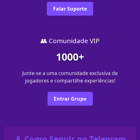
Falar Suporte
👥 Comunidade VIP
1000+
Junte-se a uma comunidade exclusiva de
jogadores e compartilhe experiências!
Entrar Grupo
📱 Como Seguir no Telegram