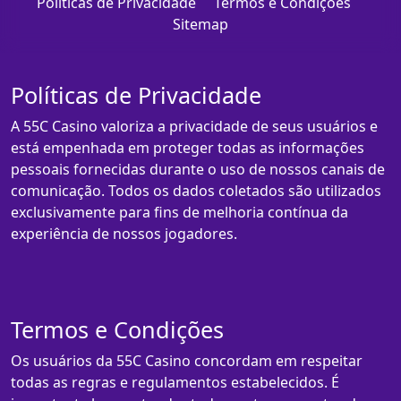
Políticas de Privacidade
Termos e Condições
Sitemap
Políticas de Privacidade
A 55C Casino valoriza a privacidade de seus usuários e
está empenhada em proteger todas as informações
pessoais fornecidas durante o uso de nossos canais de
comunicação. Todos os dados coletados são utilizados
exclusivamente para fins de melhoria contínua da
experiência de nossos jogadores.
Termos e Condições
Os usuários da 55C Casino concordam em respeitar
todas as regras e regulamentos estabelecidos. É