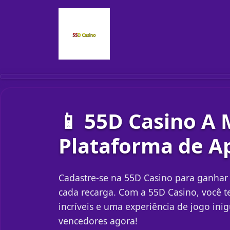
📱 55D Casino A 
Plataforma de A
Cadastre-se na 55D Casino para ganhar
cada recarga. Com a 55D Casino, você 
incríveis e uma experiência de jogo inig
vencedores agora!