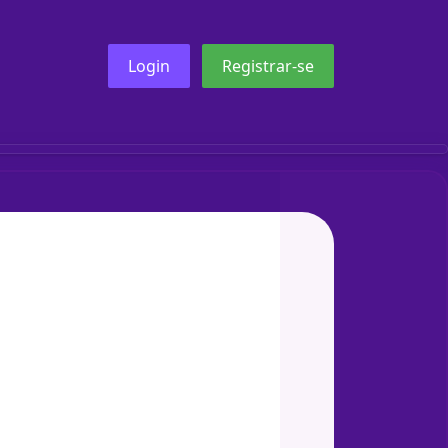
Login
Registrar-se