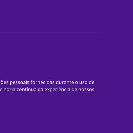
ções pessoais fornecidas durante o uso de
elhoria contínua da experiência de nossos