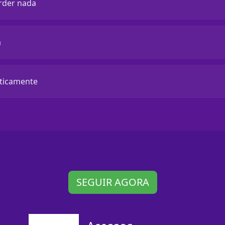
erder nada
a
aticamente
SEGUIR AGORA