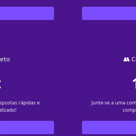
reto
👥 
t
espostas rápidas e
Junte-se a uma com
lizado!
compa
e