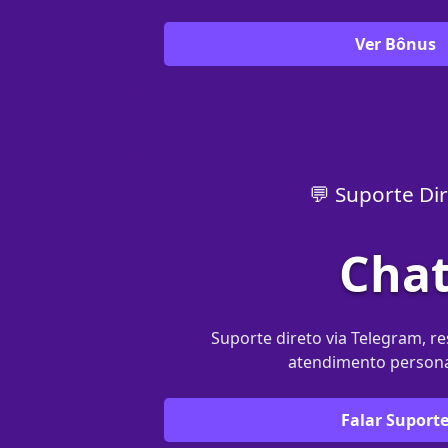
Ver Bônus
💬 Suporte Di
Cha
Suporte direto via Telegram, r
atendimento persona
Falar Suport