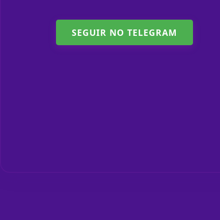
SEGUIR NO TELEGRAM