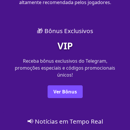
altamente recomendada pelos jogadores.
🎁 Bônus Exclusivos
VIP
Receba bônus exclusivos do Telegram,
promoções especiais e códigos promocionais
únicos!
Ver Bônus
📢 Notícias em Tempo Real