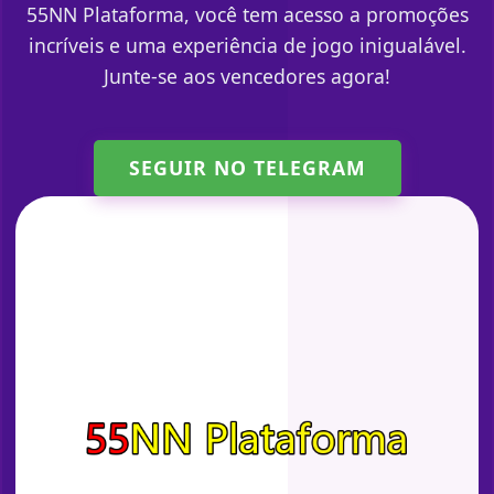
55NN Plataforma, você tem acesso a promoções
incríveis e uma experiência de jogo inigualável.
Junte-se aos vencedores agora!
SEGUIR NO TELEGRAM