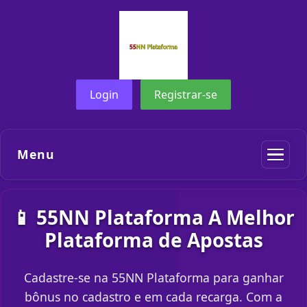
Login
Registrar-se
Menu
📱 55NN Plataforma A Melhor
Plataforma de Apostas
Cadastre-se na 55NN Plataforma para ganhar
bônus no cadastro e em cada recarga. Com a