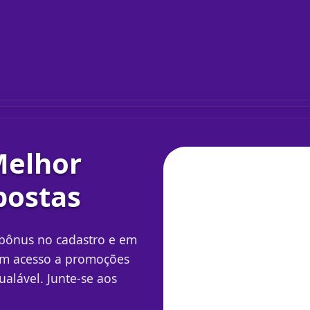
Melhor
postas
bônus no cadastro e em
em acesso a promoções
ualável. Junte-se aos