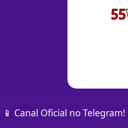
📱 Canal Oficial no Telegram!