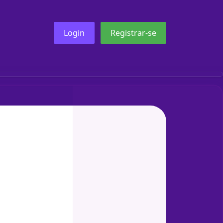
Login
Registrar-se