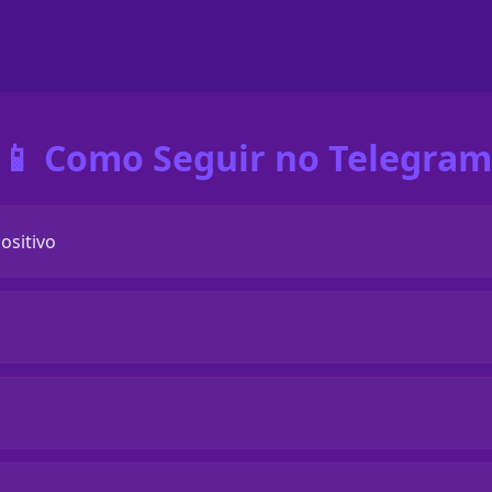
📱 Como Seguir no Telegram
ositivo