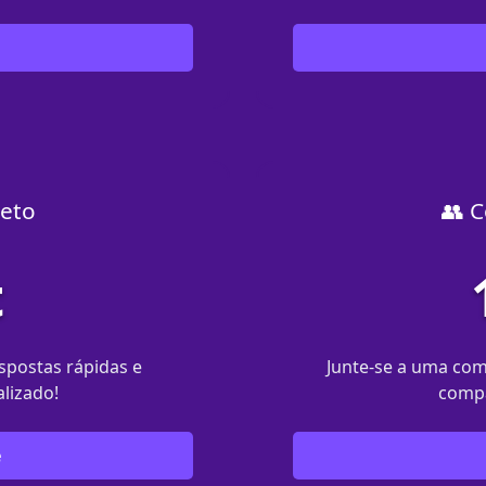
reto
👥 
t
espostas rápidas e
Junte-se a uma com
lizado!
compa
e