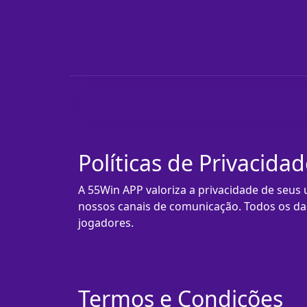
Políticas de Privacida
A 55Win APP valoriza a privacidade de seus
nossos canais de comunicação. Todos os dad
jogadores.
Termos e Condições