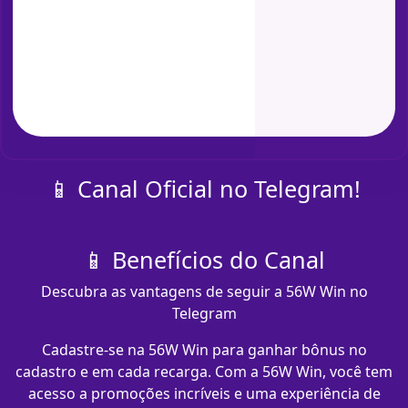
📱 Canal Oficial no Telegram!
📱 Benefícios do Canal
Descubra as vantagens de seguir a 56W Win no
Telegram
Cadastre-se na 56W Win para ganhar bônus no
cadastro e em cada recarga. Com a 56W Win, você tem
acesso a promoções incríveis e uma experiência de