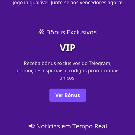
jogo inigualável. Junte-se aos vencedores agora!
🎁 Bônus Exclusivos
VIP
Receba bônus exclusivos do Telegram,
promoções especiais e códigos promocionais
únicos!
Ver Bônus
📢 Notícias em Tempo Real