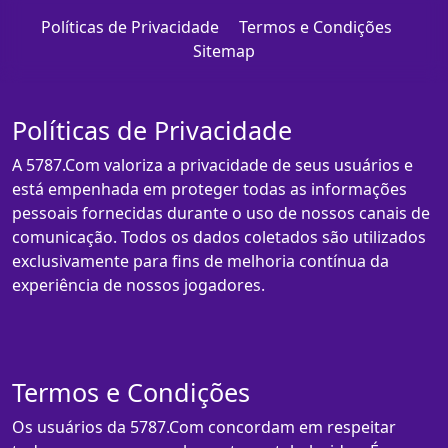
Políticas de Privacidade
Termos e Condições
Sitemap
Políticas de Privacidade
A 5787.Com valoriza a privacidade de seus usuários e
está empenhada em proteger todas as informações
pessoais fornecidas durante o uso de nossos canais de
comunicação. Todos os dados coletados são utilizados
exclusivamente para fins de melhoria contínua da
experiência de nossos jogadores.
Termos e Condições
Os usuários da 5787.Com concordam em respeitar