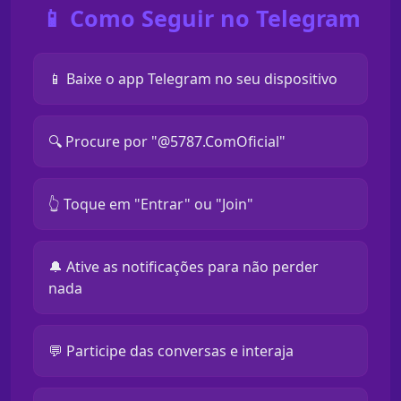
📱 Como Seguir no Telegram
📱 Baixe o app Telegram no seu dispositivo
🔍 Procure por "@5787.ComOficial"
👆 Toque em "Entrar" ou "Join"
🔔 Ative as notificações para não perder
nada
💬 Participe das conversas e interaja