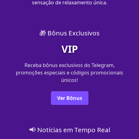
sensação de relaxamento única.
🎁 Bônus Exclusivos
VIP
Receba bônus exclusivos do Telegram,
promoções especiais e códigos promocionais
únicos!
Ver Bônus
📢 Notícias em Tempo Real