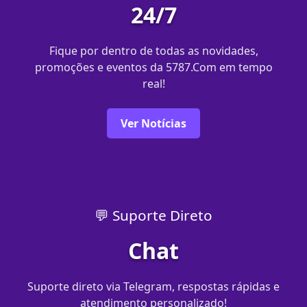
24/7
Fique por dentro de todas as novidades,
promoções e eventos da 5787.Com em tempo
real!
Ver Notícias
💬 Suporte Direto
Chat
Suporte direto via Telegram, respostas rápidas e
atendimento personalizado!