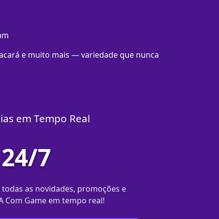
ram
 bacará e muito mais — variedade que nunca
cias em Tempo Real
24/7
e todas as novidades, promoções e
7A Com Game em tempo real!