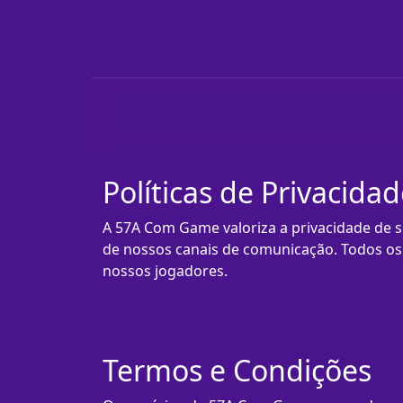
Políticas de Privacida
A 57A Com Game valoriza a privacidade de 
de nossos canais de comunicação. Todos os 
nossos jogadores.
Termos e Condições