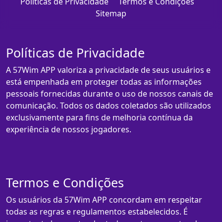
Políticas de Privacidade
Termos e Condições
Sitemap
Políticas de Privacidade
A 57Wim APP valoriza a privacidade de seus usuários e
está empenhada em proteger todas as informações
pessoais fornecidas durante o uso de nossos canais de
comunicação. Todos os dados coletados são utilizados
exclusivamente para fins de melhoria contínua da
experiência de nossos jogadores.
Termos e Condições
Os usuários da 57Wim APP concordam em respeitar
todas as regras e regulamentos estabelecidos. É