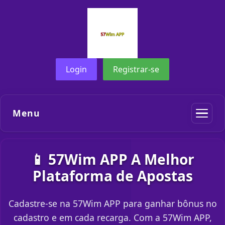
Login
Registrar-se
Menu
📱 57Wim APP A Melhor
Plataforma de Apostas
Cadastre-se na 57Wim APP para ganhar bônus no
cadastro e em cada recarga. Com a 57Wim APP,