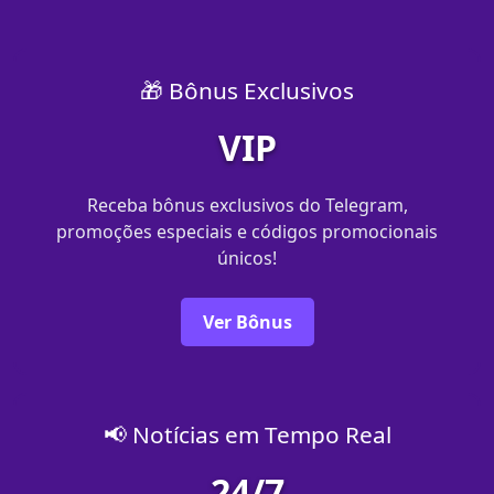
🎁 Bônus Exclusivos
VIP
Receba bônus exclusivos do Telegram,
promoções especiais e códigos promocionais
únicos!
Ver Bônus
📢 Notícias em Tempo Real
24/7