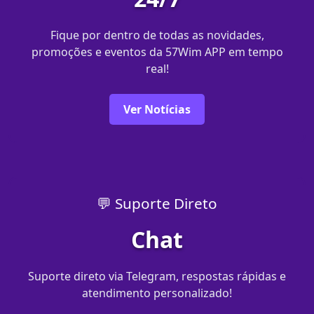
Fique por dentro de todas as novidades,
promoções e eventos da 57Wim APP em tempo
real!
Ver Notícias
💬 Suporte Direto
Chat
Suporte direto via Telegram, respostas rápidas e
atendimento personalizado!