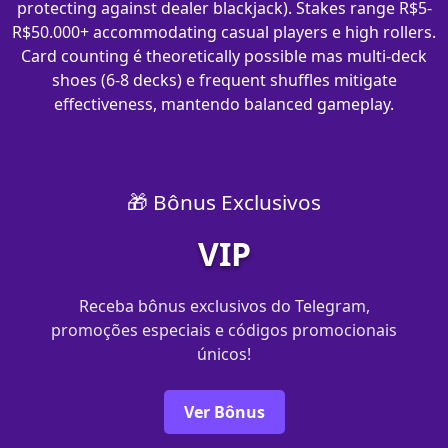
protecting against dealer blackjack). Stakes range R$5-
R$50.000+ accommodating casual players e high rollers.
Card counting é theoretically possible mas multi-deck
shoes (6-8 decks) e frequent shuffles mitigate
effectiveness, mantendo balanced gameplay.
🎁 Bônus Exclusivos
VIP
Receba bônus exclusivos do Telegram,
promoções especiais e códigos promocionais
únicos!
Ver Bônus