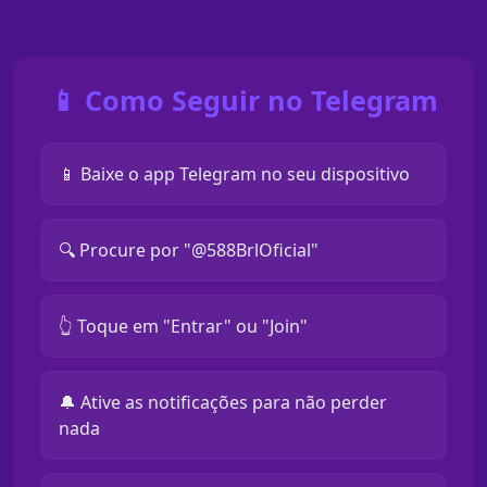
📱 Como Seguir no Telegram
📱 Baixe o app Telegram no seu dispositivo
🔍 Procure por "@588BrlOficial"
👆 Toque em "Entrar" ou "Join"
🔔 Ative as notificações para não perder
nada