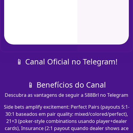
📱 Canal Oficial no Telegram!
📱 Benefícios do Canal
Descubra as vantagens de seguir a 588Brl no Telegram
Side bets amplify excitement: Perfect Pairs (payouts 5:1-
30:1 baseados em pair quality: mixed/colored/perfect),
21+3 (poker-style combinations usando player+dealer
cards), Insurance (2:1 payout quando dealer shows ace