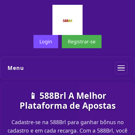
Login
Registrar-se
Menu
📱 588Brl A Melhor
Plataforma de Apostas
Cadastre-se na 588Brl para ganhar bônus no
cadastro e em cada recarga. Com a 588Brl, você