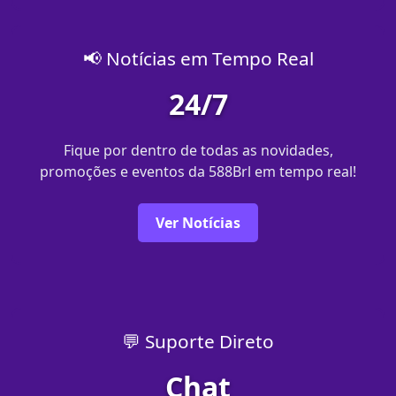
📢 Notícias em Tempo Real
24/7
Fique por dentro de todas as novidades,
promoções e eventos da 588Brl em tempo real!
Ver Notícias
💬 Suporte Direto
Chat