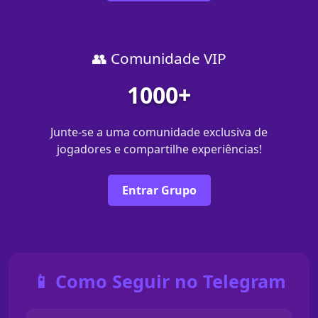
👥 Comunidade VIP
1000+
Junte-se a uma comunidade exclusiva de
jogadores e compartilhe experiências!
Entrar Grupo
📱 Como Seguir no Telegram