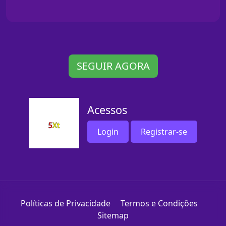
SEGUIR AGORA
Acessos
Login
Registrar-se
Políticas de Privacidade
Termos e Condições
Sitemap