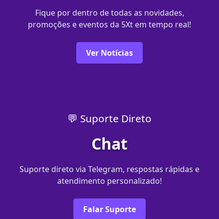
Fique por dentro de todas as novidades,
promoções e eventos da 5Xt em tempo real!
Ver Notícias
💬 Suporte Direto
Chat
Suporte direto via Telegram, respostas rápidas e
atendimento personalizado!
Falar Suporte