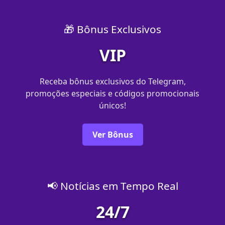
🎁 Bônus Exclusivos
VIP
Receba bônus exclusivos do Telegram,
promoções especiais e códigos promocionais
únicos!
Ver Bônus
📢 Notícias em Tempo Real
24/7