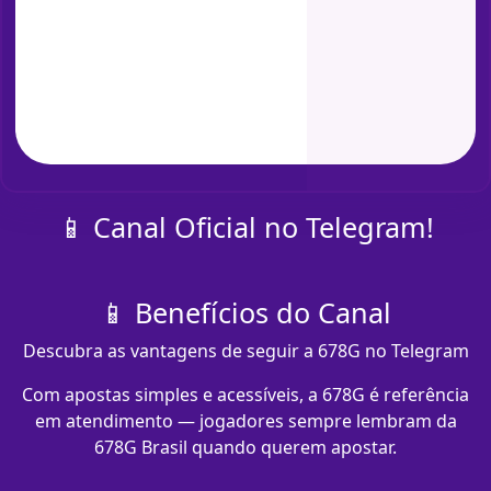
📱 Canal Oficial no Telegram!
📱 Benefícios do Canal
Descubra as vantagens de seguir a 678G no Telegram
Com apostas simples e acessíveis, a 678G é referência
em atendimento — jogadores sempre lembram da
678G Brasil quando querem apostar.