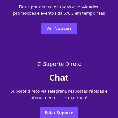
Fique por dentro de todas as novidades,
promoções e eventos da 678G em tempo real!
Ver Notícias
💬 Suporte Direto
Chat
Suporte direto via Telegram, respostas rápidas e
atendimento personalizado!
Falar Suporte