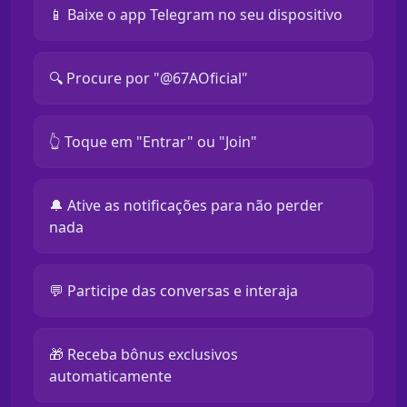
📱 Baixe o app Telegram no seu dispositivo
🔍 Procure por "@67AOficial"
👆 Toque em "Entrar" ou "Join"
🔔 Ative as notificações para não perder
nada
💬 Participe das conversas e interaja
🎁 Receba bônus exclusivos
automaticamente