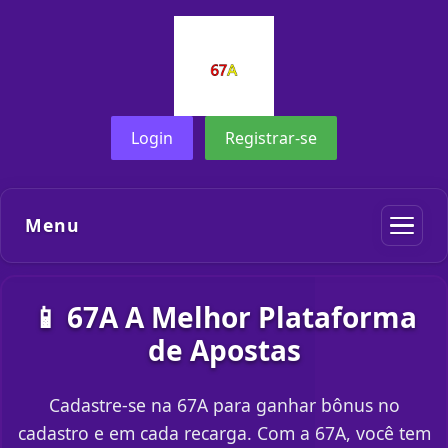
Login
Registrar-se
Menu
📱 67A A Melhor Plataforma
de Apostas
Cadastre-se na 67A para ganhar bônus no
cadastro e em cada recarga. Com a 67A, você tem