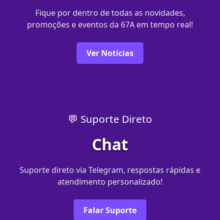
Fique por dentro de todas as novidades,
promoções e eventos da 67A em tempo real!
Ver Notícias
💬 Suporte Direto
Chat
Suporte direto via Telegram, respostas rápidas e
atendimento personalizado!
Falar Suporte