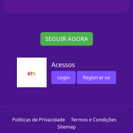
SEGUIR AGORA
Acessos
Login
Registrar-se
Políticas de Privacidade
Termos e Condições
Sitemap