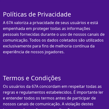
Políticas de Privacidade
A 67A valoriza a privacidade de seus usuários e está
empenhada em proteger todas as informações
pessoais fornecidas durante o uso de nossos canais de
comunicação. Todos os dados coletados são utilizados
exclusivamente para fins de melhoria contínua da
experiência de nossos jogadores.
Termos e Condições
Os usuários da 67A concordam em respeitar todas as
regras e regulamentos estabelecidos. É importante ler
e entender todos os termos antes de participar de
nossos canais de comunicação. A violação destes