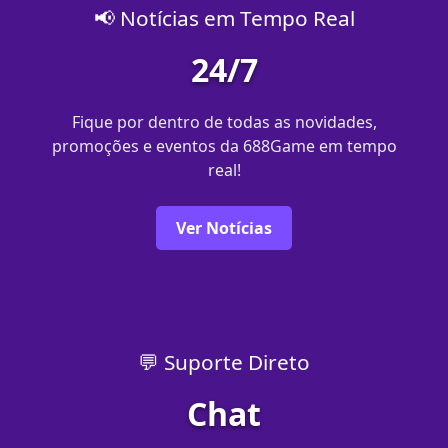
📢 Notícias em Tempo Real
24/7
Fique por dentro de todas as novidades,
promoções e eventos da 688Game em tempo
real!
Ver Notícias
💬 Suporte Direto
Chat