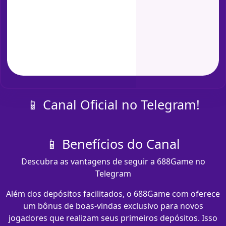
📱 Canal Oficial no Telegram!
📱 Benefícios do Canal
Descubra as vantagens de seguir a 688Game no
Telegram
Além dos depósitos facilitados, o 688Game com​ oferece
um bônus de boas-vindas exclusivo para novos
jogadores que realizam seus primeiros depósitos. Isso