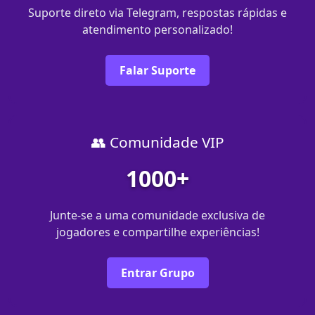
Suporte direto via Telegram, respostas rápidas e
atendimento personalizado!
Falar Suporte
👥 Comunidade VIP
1000+
Junte-se a uma comunidade exclusiva de
jogadores e compartilhe experiências!
Entrar Grupo