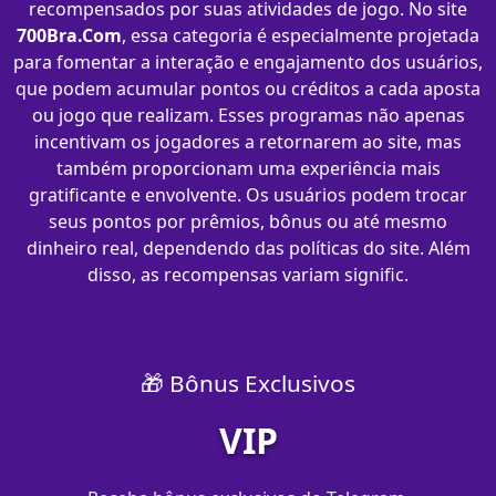
recompensados por suas atividades de jogo. No site
700Bra.Com
, essa categoria é especialmente projetada
para fomentar a interação e engajamento dos usuários,
que podem acumular pontos ou créditos a cada aposta
ou jogo que realizam. Esses programas não apenas
incentivam os jogadores a retornarem ao site, mas
também proporcionam uma experiência mais
gratificante e envolvente. Os usuários podem trocar
seus pontos por prêmios, bônus ou até mesmo
dinheiro real, dependendo das políticas do site. Além
disso, as recompensas variam signific.
🎁 Bônus Exclusivos
VIP