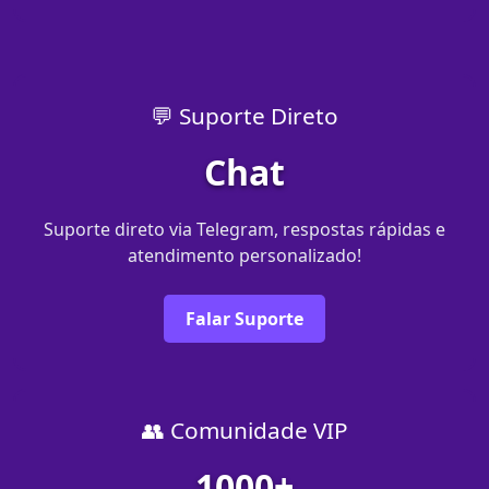
💬 Suporte Direto
Chat
Suporte direto via Telegram, respostas rápidas e
atendimento personalizado!
Falar Suporte
👥 Comunidade VIP
1000+