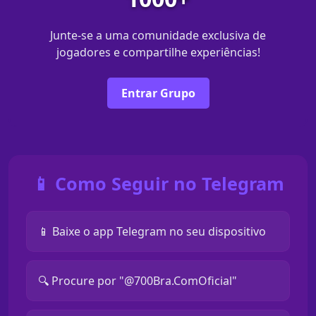
Junte-se a uma comunidade exclusiva de
jogadores e compartilhe experiências!
Entrar Grupo
📱 Como Seguir no Telegram
📱 Baixe o app Telegram no seu dispositivo
🔍 Procure por "@700Bra.ComOficial"