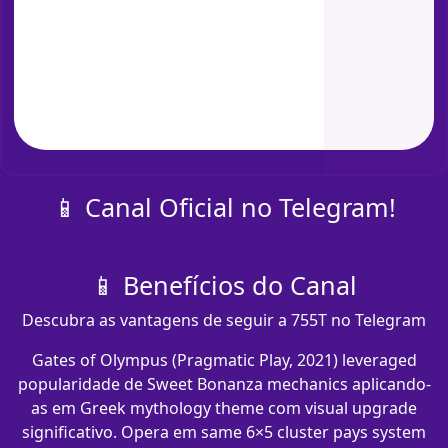
📱 Canal Oficial no Telegram!
📱 Benefícios do Canal
Descubra as vantagens de seguir a 755T no Telegram
Gates of Olympus (Pragmatic Play, 2021) leveraged
popularidade de Sweet Bonanza mechanics aplicando-
as em Greek mythology theme com visual upgrade
significativo. Opera em same 6×5 cluster pays system