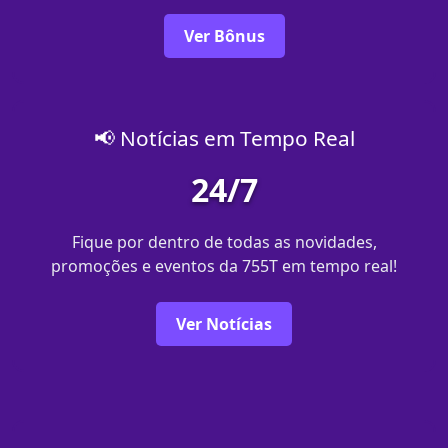
Ver Bônus
📢 Notícias em Tempo Real
24/7
Fique por dentro de todas as novidades,
promoções e eventos da 755T em tempo real!
Ver Notícias