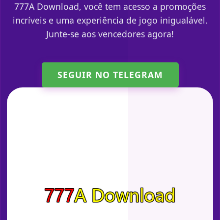
777A Download, você tem acesso a promoções
incríveis e uma experiência de jogo inigualável.
Junte-se aos vencedores agora!
SEGUIR NO TELEGRAM