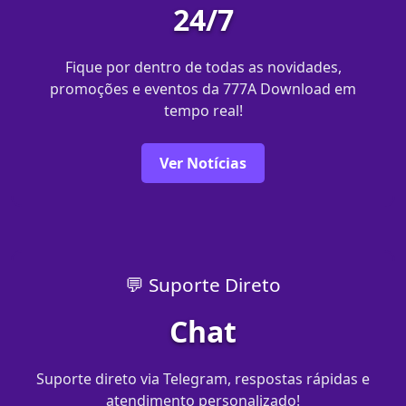
24/7
Fique por dentro de todas as novidades,
promoções e eventos da 777A Download em
tempo real!
Ver Notícias
💬 Suporte Direto
Chat
Suporte direto via Telegram, respostas rápidas e
atendimento personalizado!