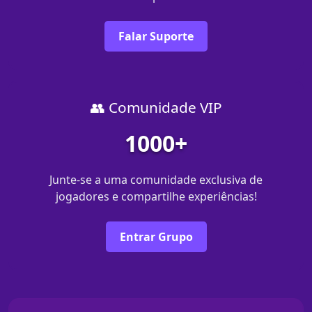
Falar Suporte
👥 Comunidade VIP
1000+
Junte-se a uma comunidade exclusiva de
jogadores e compartilhe experiências!
Entrar Grupo