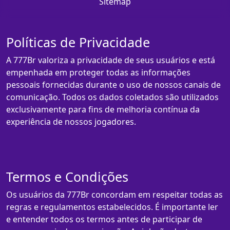
Sitemap
Políticas de Privacidade
A 777Br valoriza a privacidade de seus usuários e está
empenhada em proteger todas as informações
pessoais fornecidas durante o uso de nossos canais de
comunicação. Todos os dados coletados são utilizados
exclusivamente para fins de melhoria contínua da
experiência de nossos jogadores.
Termos e Condições
Os usuários da 777Br concordam em respeitar todas as
regras e regulamentos estabelecidos. É importante ler
e entender todos os termos antes de participar de