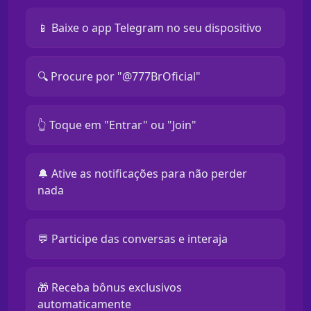
📱 Baixe o app Telegram no seu dispositivo
🔍 Procure por "@777BrOficial"
👆 Toque em "Entrar" ou "Join"
🔔 Ative as notificações para não perder
nada
💬 Participe das conversas e interaja
🎁 Receba bônus exclusivos
automaticamente