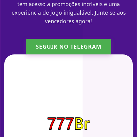
tem acesso a promoções incríveis e uma
experiência de jogo inigualável. Junte-se aos
vencedores agora!
SEGUIR NO TELEGRAM