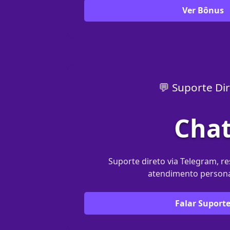
Ver Bônus
💬 Suporte Di
Cha
Suporte direto via Telegram, r
atendimento persona
Falar Suport