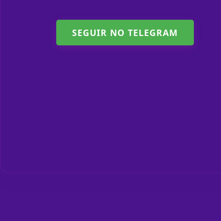
SEGUIR NO TELEGRAM