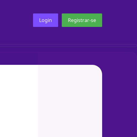
Login
Registrar-se