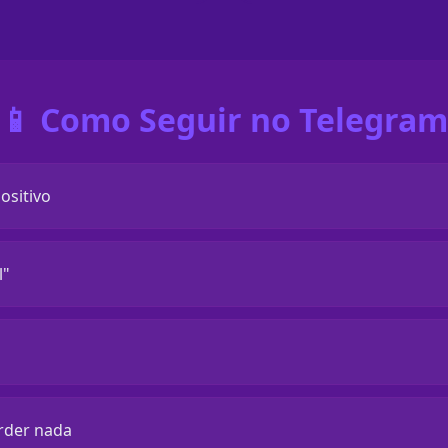
📱 Como Seguir no Telegram
ositivo
l"
erder nada