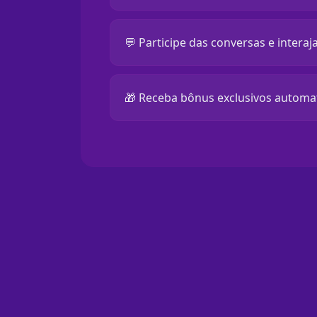
💬 Participe das conversas e interaj
🎁 Receba bônus exclusivos autom