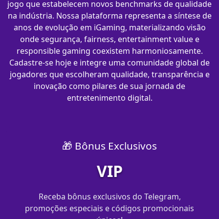
jogo que estabelecem novos benchmarks de qualidade
na indústria. Nossa plataforma representa a síntese de
anos de evolução em iGaming, materializando visão
onde segurança, fairness, entertainment value e
responsible gaming coexistem harmoniosamente.
Cadastre-se hoje e integre uma comunidade global de
jogadores que escolheram qualidade, transparência e
inovação como pilares de sua jornada de
entretenimento digital.
🎁 Bônus Exclusivos
VIP
Receba bônus exclusivos do Telegram,
promoções especiais e códigos promocionais