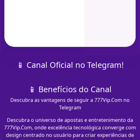
📱 Canal Oficial no Telegram!
📱 Benefícios do Canal
Descubra as vantagens de seguir a 777Vip.Com no
Telegram
Descubra o universo de apostas e entretenimento da
777Vip.Com, onde excelência tecnológica converge com
design centrado no usuário para criar experiências de