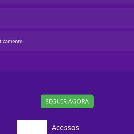
a
aticamente
SEGUIR AGORA
Acessos