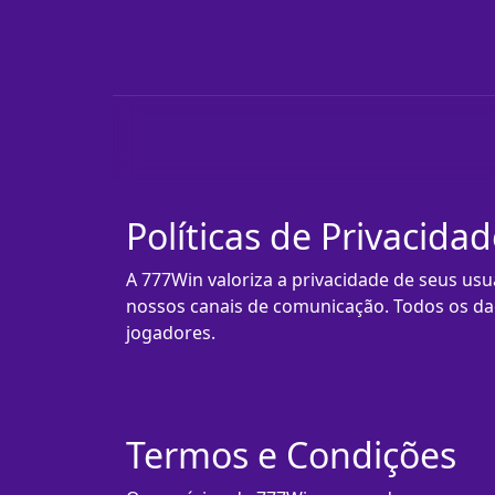
Políticas de Privacida
A 777Win valoriza a privacidade de seus us
nossos canais de comunicação. Todos os dad
jogadores.
Termos e Condições