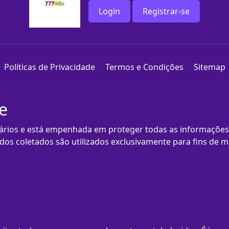
Login
Registrar-se
Políticas de Privacidade
Termos e Condições
Sitemap
de
uários e está empenhada em proteger todas as informações
os coletados são utilizados exclusivamente para fins de m