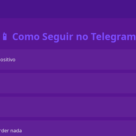
📱 Como Seguir no Telegram
ositivo
erder nada