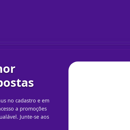
hor
postas
us no cadastro e em
acesso a promoções
ualável. Junte-se aos