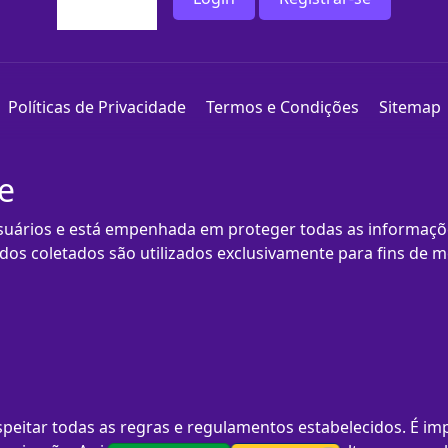
Políticas de Privacidade
Termos e Condições
Sitemap
de
 usuários e está empenhada em proteger todas as informaçõ
os coletados são utilizados exclusivamente para fins de m
eitar todas as regras e regulamentos estabelecidos. É im