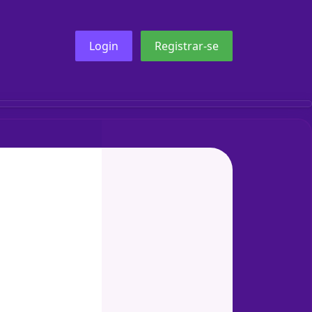
Login
Registrar-se