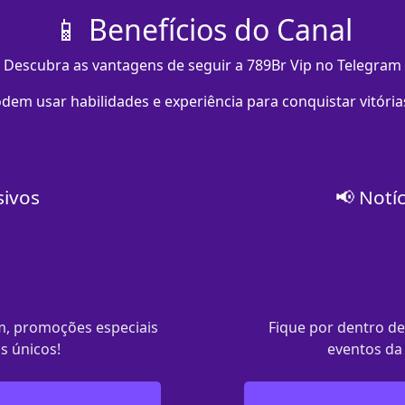
📱 Benefícios do Canal
Descubra as vantagens de seguir a 789Br Vip no Telegram
dem usar habilidades e experiência para conquistar vitórias 
sivos
📢 Notí
m, promoções especiais
Fique por dentro d
s únicos!
eventos da