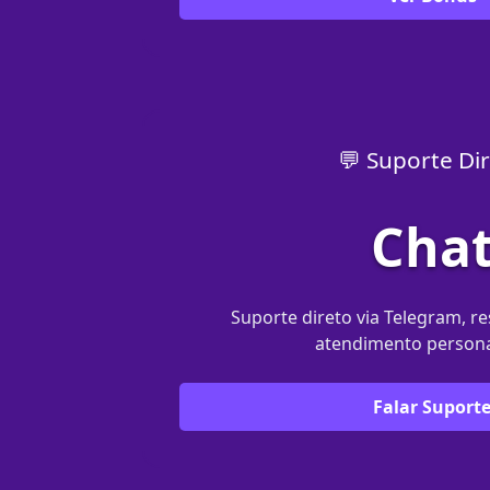
💬 Suporte Di
Cha
Suporte direto via Telegram, r
atendimento persona
Falar Suport