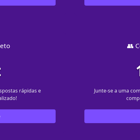
reto
👥 
t
espostas rápidas e
Junte-se a uma com
lizado!
compa
e