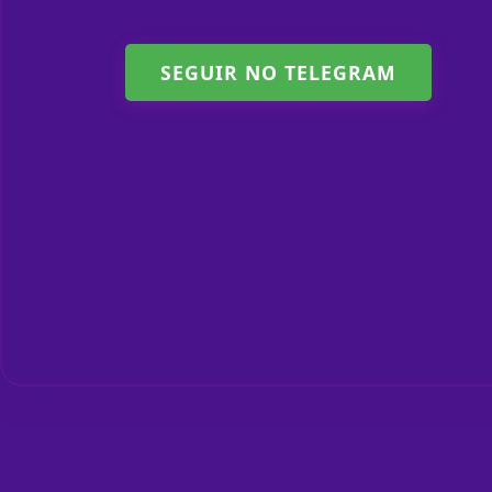
SEGUIR NO TELEGRAM