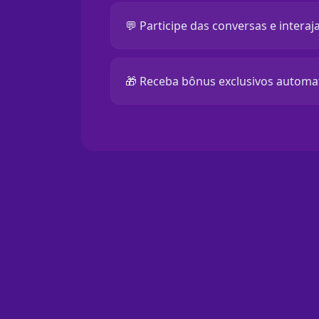
💬 Participe das conversas e interaj
🎁 Receba bônus exclusivos autom