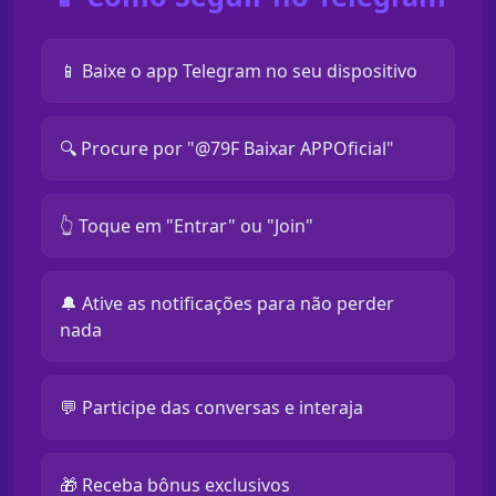
📱 Baixe o app Telegram no seu dispositivo
🔍 Procure por "@79F Baixar APPOficial"
👆 Toque em "Entrar" ou "Join"
🔔 Ative as notificações para não perder
nada
💬 Participe das conversas e interaja
🎁 Receba bônus exclusivos