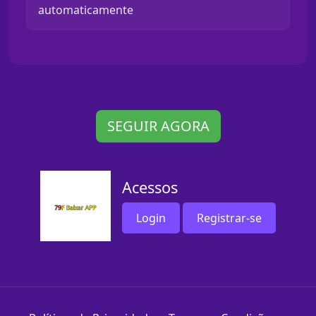
automaticamente
SEGUIR AGORA
Acessos
Login
Registrar-se