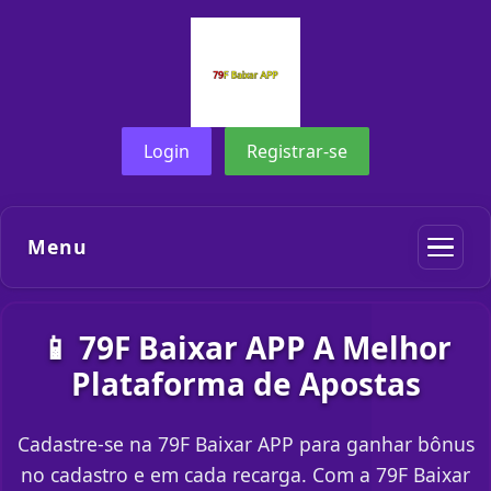
Login
Registrar-se
Menu
📱 79F Baixar APP A Melhor
Plataforma de Apostas
Cadastre-se na 79F Baixar APP para ganhar bônus
no cadastro e em cada recarga. Com a 79F Baixar