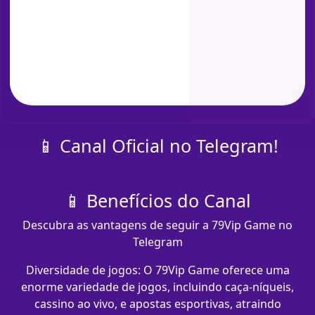
📱 Canal Oficial no Telegram!
📱 Benefícios do Canal
Descubra as vantagens de seguir a 79Vip Game no
Telegram
Diversidade de jogos: O 79Vip Game oferece uma
enorme variedade de jogos, incluindo caça-níqueis,
cassino ao vivo, e apostas esportivas, atraindo