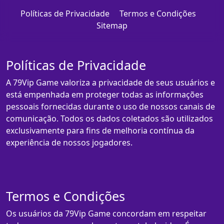
Políticas de Privacidade
Termos e Condições
Sitemap
Políticas de Privacidade
A 79Vip Game valoriza a privacidade de seus usuários e
está empenhada em proteger todas as informações
pessoais fornecidas durante o uso de nossos canais de
comunicação. Todos os dados coletados são utilizados
exclusivamente para fins de melhoria contínua da
experiência de nossos jogadores.
Termos e Condições
Os usuários da 79Vip Game concordam em respeitar