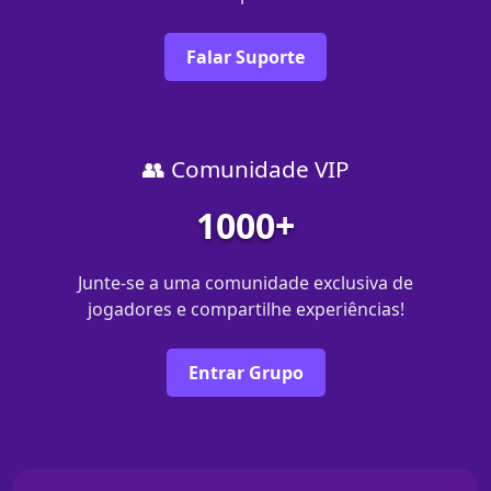
Falar Suporte
👥 Comunidade VIP
1000+
Junte-se a uma comunidade exclusiva de
jogadores e compartilhe experiências!
Entrar Grupo