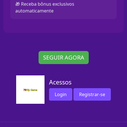
🎁 Receba bônus exclusivos
automaticamente
SEGUIR AGORA
Acessos
Login
Registrar-se