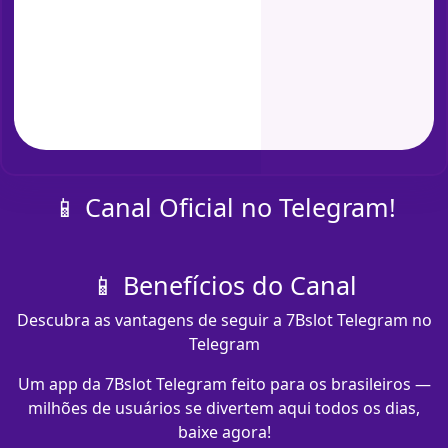
📱 Canal Oficial no Telegram!
📱 Benefícios do Canal
Descubra as vantagens de seguir a 7Bslot Telegram no
Telegram
Um app da 7Bslot Telegram feito para os brasileiros —
milhões de usuários se divertem aqui todos os dias,
baixe agora!