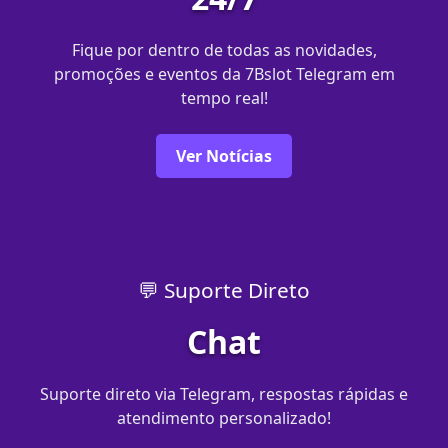
Fique por dentro de todas as novidades,
promoções e eventos da 7Bslot Telegram em
tempo real!
Ver Notícias
💬 Suporte Direto
Chat
Suporte direto via Telegram, respostas rápidas e
atendimento personalizado!