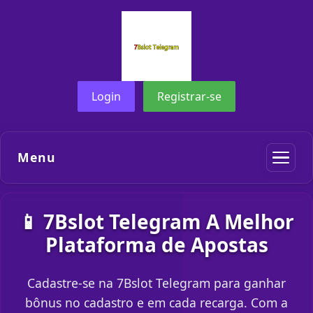
Login
Registrar-se
Menu
📱 7Bslot Telegram A Melhor
Plataforma de Apostas
Cadastre-se na 7Bslot Telegram para ganhar
bônus no cadastro e em cada recarga. Com a