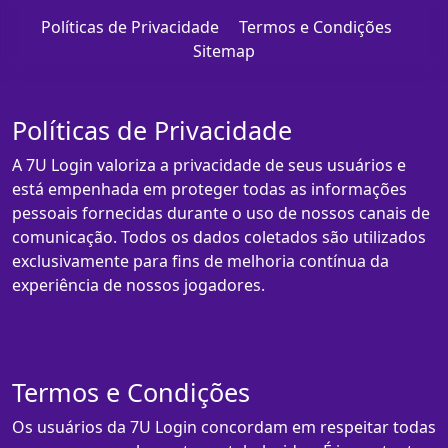
Políticas de Privacidade
Termos e Condições
Sitemap
Políticas de Privacidade
A 7U Login valoriza a privacidade de seus usuários e
está empenhada em proteger todas as informações
pessoais fornecidas durante o uso de nossos canais de
comunicação. Todos os dados coletados são utilizados
exclusivamente para fins de melhoria contínua da
experiência de nossos jogadores.
Termos e Condições
Os usuários da 7U Login concordam em respeitar todas