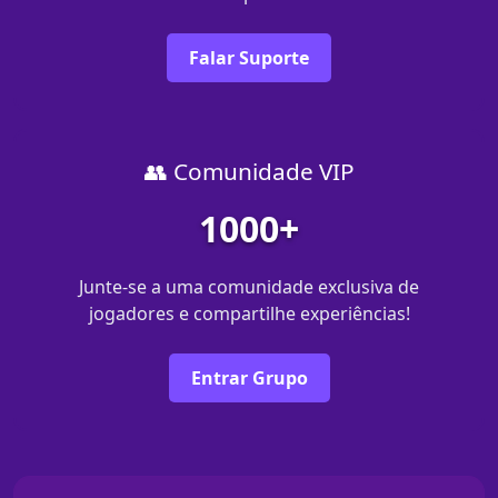
Falar Suporte
👥 Comunidade VIP
1000+
Junte-se a uma comunidade exclusiva de
jogadores e compartilhe experiências!
Entrar Grupo