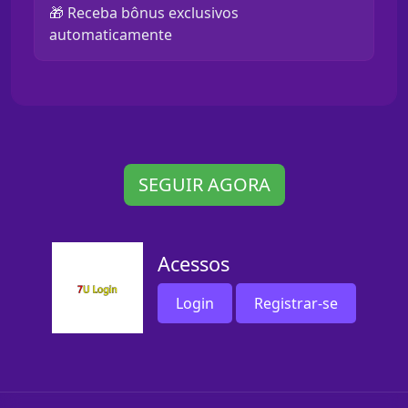
🎁 Receba bônus exclusivos
automaticamente
SEGUIR AGORA
Acessos
Login
Registrar-se