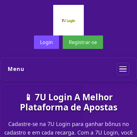
Login
Registrar-se
Menu
📱 7U Login A Melhor
Plataforma de Apostas
Cadastre-se na 7U Login para ganhar bônus no
cadastro e em cada recarga. Com a 7U Login, você