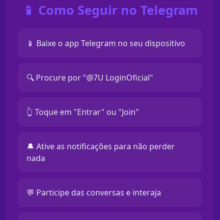
📱 Como Seguir no Telegram
📱 Baixe o app Telegram no seu dispositivo
🔍 Procure por "@7U LoginOficial"
👆 Toque em "Entrar" ou "Join"
🔔 Ative as notificações para não perder
nada
💬 Participe das conversas e interaja